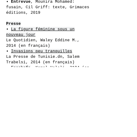
•
Entrevue
, Mounira Mohamed:
fusain, Cil Griff: texte, Grimaces
éditions, 2019
Presse
•
La figure féminine sous un
nouveau jour
Le Quotidien, Waley Eddine M.,
2014
(en français)
•
Invasions peu tranquilles
La Presse de Tunisie.dn, Salem
Trabelsi, 2014
(
en français)
•
Essahafa
, Kamel Helali, 2104 (en
arabe)
•
Akhbar al Joumouria
, Chiraz Ben
Mrad, 2014 (en arabe)
على الفنان أن ينقل صوت من لا صوت لهم
>>>
PORTFOLIO
, CATALOGUE COMPLET,
PRIX, RENSEIGNEMENTS SUR DEMANDE